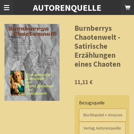
AUTORENQUELLE
Zum
Hauptinhalt
springen
Burnberrys
Chaotenwelt -
Satirische
Erzählungen
eines Chaoten
11,11 €
Bezugsquelle
Buchhandel + Amazon
Verlag Autorenquelle